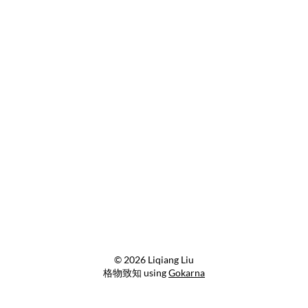
© 2026 Liqiang Liu
格物致知 using
Gokarna